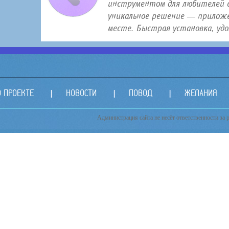
инструментом для любителей с
уникальное решение — приложе
месте. Быстрая установка, удо.
О ПРОЕКТЕ
НОВОСТИ
ПОВОД
ЖЕЛАНИЯ
Администрация сайта не несёт ответственности за