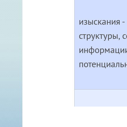
изыскания -
структуры, 
информации 
потенциаль