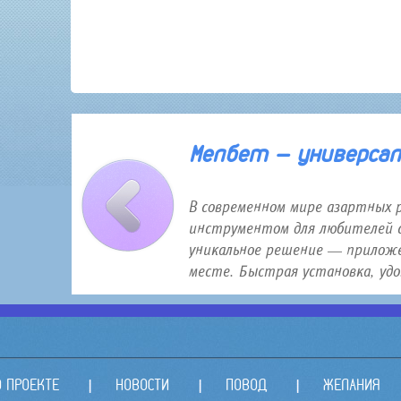
30 января 2026 года 12:16
Мелбет — универсаль
В современном мире азартных 
инструментом для любителей с
уникальное решение — приложе
месте. Быстрая установка, удо.
О ПРОЕКТЕ
НОВОСТИ
ПОВОД
ЖЕЛАНИЯ