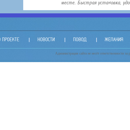
месте. Быстрая установка, удо.
О ПРОЕКТЕ
НОВОСТИ
ПОВОД
ЖЕЛАНИЯ
Администрация сайта не несёт ответственности за