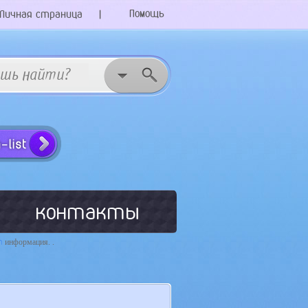
Помощь
Личная страница
|
контакты
m
информация. .