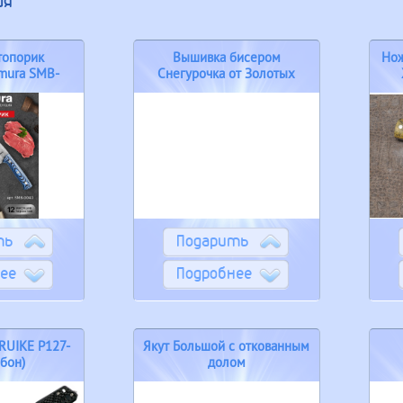
ия
топорик
Вышивка бисером
Нож
mura SMB-
Снегурочка от Золотых
..
ручек ЛМ-034
ть
Подарить
ее
Подробнее
RUIKE P127-
Якут Большой с откованным
бон)
долом