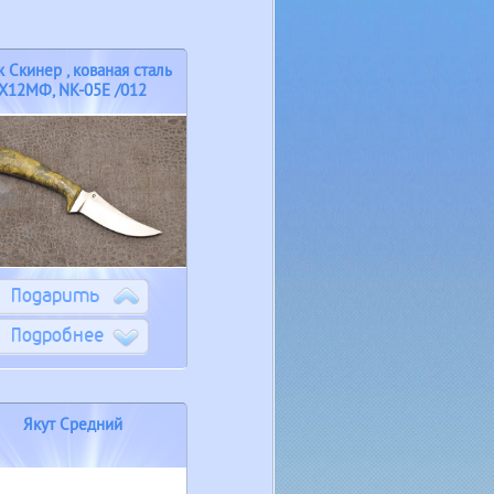
 Скинер , кованая сталь
Х12МФ, NK-05E /012
Подарить
Подробнее
Якут Средний