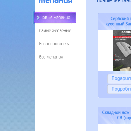
Желания
Новые желан
Новые желания
Сербский 
кухонный Sa
0040.
Самые желаемые
Исполнившиеся
Все желания
Подари
Подробн
Складной нож 
CB (кар