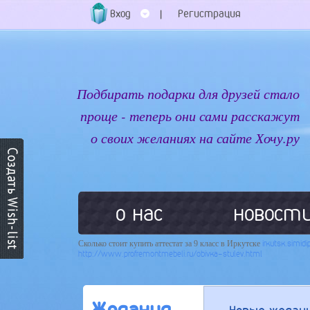
Вход
Регистрация
|
Подбирать подарки для друзей стало
проще - теперь они сами расскажут
о своих желаниях на сайте Хочу.ру
о нас
новост
Сколько стоит купить аттестат за 9 класс в Иркутске
irkutsk.simid
http://www.profremontmebeli.ru/obivka-stulev.html