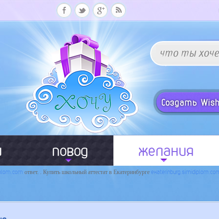
и
повод
желания
iplom.com
ответ. . Купить школьный аттестат в Екатеринбурге
ekaterinburg.simidiplom.co