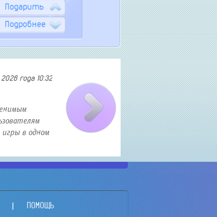
Подарить
Подробнее
2026 года 10:32
Как найти и приобрести авиа
менимым
В современном мире полеты становятся все б
ьзователям
искать авиабилеты по выгодным ценам. Есл
 игры в одном
то эта статья именно для вас. В ней я расс
о секретных трюка...
ПОМОЩЬ