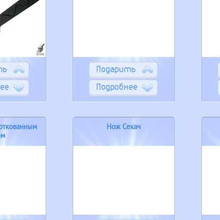
ть
Подарить
ее
Подробнее
 откованным
Нож Секач
ом