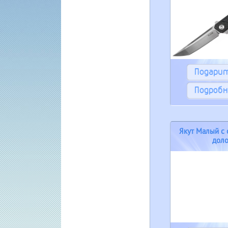
Подари
Подробн
Якут Малый с
дол