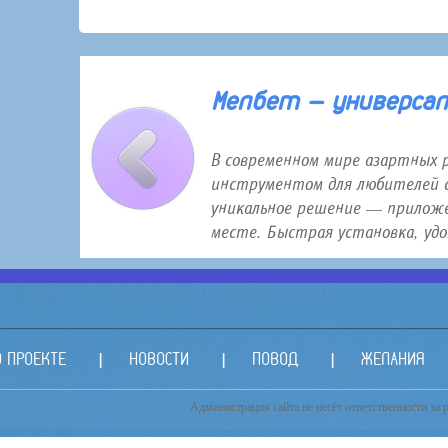
30 января 2026 года 12:16
Мелбет — универсаль
В современном мире азартных 
инструментом для любителей с
уникальное решение — приложе
месте. Быстрая установка, удо.
О ПРОЕКТЕ
НОВОСТИ
ПОВОД
ЖЕЛАНИЯ
Администрация сайта не несёт ответственности за