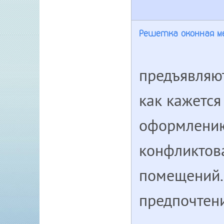
Решетка оконная м
предъявляют
как кажется
оформлению
конфликтова
помещений.
предпочтени