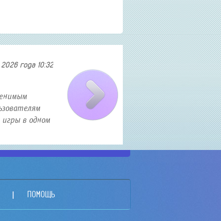
2026 года 10:32
Как найти и приобрести авиа
менимым
В современном мире полеты становятся все б
ьзователям
искать авиабилеты по выгодным ценам. Есл
 игры в одном
то эта статья именно для вас. В ней я расс
о секретных трюка...
ПОМОЩЬ