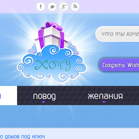
и
повод
желания
 домов под ключ