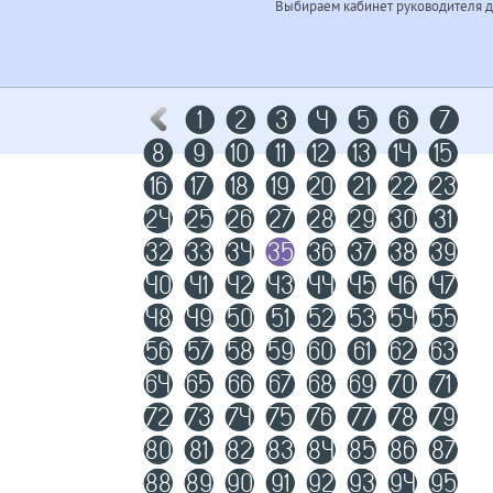
Выбираем кабинет руководителя д
1
2
3
4
5
6
7
8
9
10
11
12
13
14
15
16
17
18
19
20
21
22
23
24
25
26
27
28
29
30
31
32
33
34
35
36
37
38
39
40
41
42
43
44
45
46
47
48
49
50
51
52
53
54
55
56
57
58
59
60
61
62
63
64
65
66
67
68
69
70
71
72
73
74
75
76
77
78
79
80
81
82
83
84
85
86
87
88
89
90
91
92
93
94
95