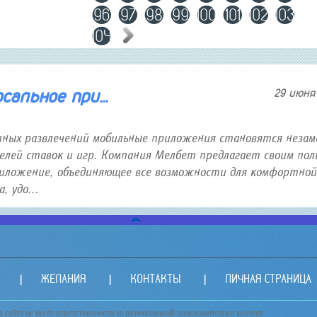
96
97
98
99
100
101
102
103
104
альное при...
29 июня 
тных развлечений мобильные приложения становятся неза
лей ставок и игр. Компания Мелбет предлагает своим пол
иложение, объединяющее все возможности для комфортной
 удо...
ЖЕЛАНИЯ
КОНТАКТЫ
ЛИЧНАЯ СТРАНИЦА
сайта не несёт ответственности за размещаемый пользователями контент.