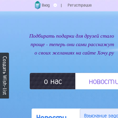
Вход
Регистрация
|
Подбирать подарки для друзей стало
проще - теперь они сами расскажут
о своих желаниях на сайте Хочу.ру
о нас
новост
Взыскание зад