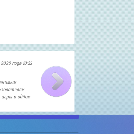
2026 года 10:32
Как найти и приобрести авиа
менимым
В современном мире полеты становятся все б
ьзователям
искать авиабилеты по выгодным ценам. Есл
 игры в одном
то эта статья именно для вас. В ней я расс
о секретных трюка...