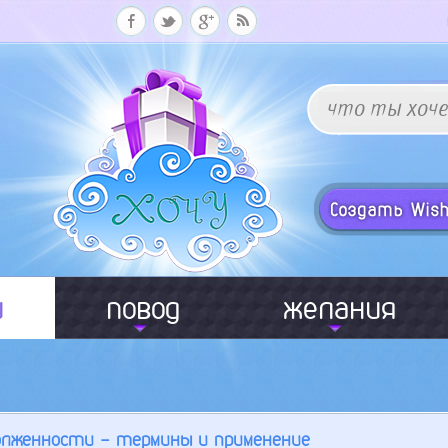
и
повод
желания
олженности - термины и применение