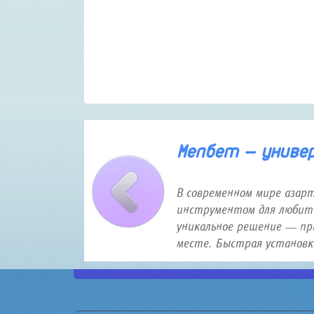
30 января 2026 года 12:16
Мелбет — универс
В современном мире азар
инструментом для любите
уникальное решение — пр
месте. Быстрая установка,