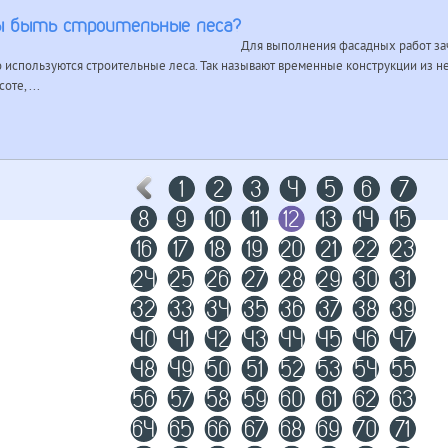
ы быть строительные леса?
Для выполнения фасадных работ за
 используются строительные леса. Так называют временные конструкции из не
оте, ...
1
2
3
4
5
6
7
8
9
10
11
12
13
14
15
16
17
18
19
20
21
22
23
24
25
26
27
28
29
30
31
32
33
34
35
36
37
38
39
40
41
42
43
44
45
46
47
48
49
50
51
52
53
54
55
56
57
58
59
60
61
62
63
64
65
66
67
68
69
70
71