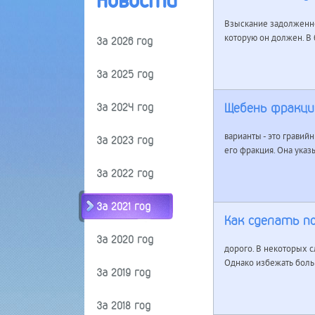
Новости
Взыскание задолженно
которую он должен. В
За 2026 год
За 2025 год
Щебень фракци
За 2024 год
варианты - это гравий
За 2023 год
его фракция. Она указы
За 2022 год
За 2021 год
Как сделать п
За 2020 год
дорого. В некоторых с
Однако избежать больш
За 2019 год
За 2018 год