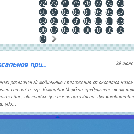
72
73
74
75
76
77
78
79
80
81
82
83
84
85
86
87
88
89
90
91
92
93
94
95
96
97
98
99
100
101
102
103
104
альное при...
29 июня 
тных развлечений мобильные приложения становятся неза
лей ставок и игр. Компания Мелбет предлагает своим пол
иложение, объединяющее все возможности для комфортной
 удо...