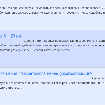
сти - это процесс получения должника долга, который был недобросовестным
 большинстве случаев взыскание задолженности проводится через судебные 
и 5 - 20 мм
Щебень - это материал, представляющий собой мелкие час
ный и гранитный щебень. Кроме того, материал может создаваться из известня
вает на размеры зёрен. Сегодня часто используется ...
осещение стоматолога менее дорогостоящим?
Существуе
лучаях это действительно так. Особенно, когда речь идет о протезировании и
их затрат воз...