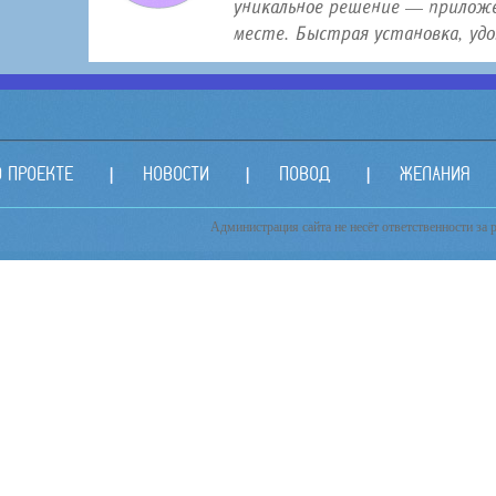
уникальное решение — приложе
месте. Быстрая установка, удо.
О ПРОЕКТЕ
НОВОСТИ
ПОВОД
ЖЕЛАНИЯ
Администрация сайта не несёт ответственности за