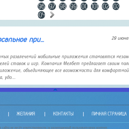
96
97
98
99
100
101
102
103
104
альное при...
29 июня 
тных развлечений мобильные приложения становятся неза
лей ставок и игр. Компания Мелбет предлагает своим пол
иложение, объединяющее все возможности для комфортной
 удо...
ЖЕЛАНИЯ
КОНТАКТЫ
ЛИЧНАЯ СТРАНИЦА
сайта не несёт ответственности за размещаемый пользователями контент.