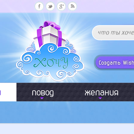
и
повод
желания