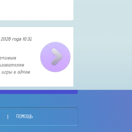
2026 года 10:32
Как найти и приобрести авиа
менимым
В современном мире полеты становятся все б
ьзователям
искать авиабилеты по выгодным ценам. Есл
 игры в одном
то эта статья именно для вас. В ней я расс
о секретных трюка...
ПОМОЩЬ