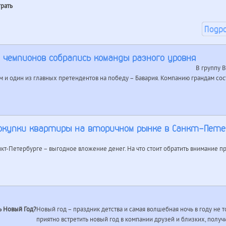
рать
Подр
и чемпионов собрались команды разного уровня
В группу 
 и один из главных претендентов на победу – Бавария. Компанию грандам со
окупки квартиры на вторичном рынке в Санкт-Пете
кт-Петербурге – выгодное вложение денег. На что стоит обратить внимание 
ь Новый Год?
Новый год – праздник детства и самая волшебная ночь в году не то
приятно встретить новый год в компании друзей и близких, получ