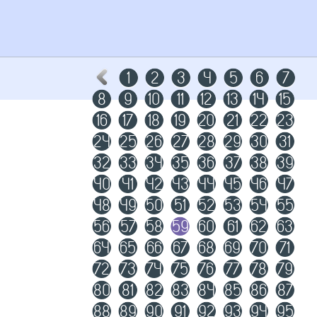
1
2
3
4
5
6
7
8
9
10
11
12
13
14
15
16
17
18
19
20
21
22
23
24
25
26
27
28
29
30
31
32
33
34
35
36
37
38
39
40
41
42
43
44
45
46
47
48
49
50
51
52
53
54
55
56
57
58
59
60
61
62
63
64
65
66
67
68
69
70
71
72
73
74
75
76
77
78
79
80
81
82
83
84
85
86
87
88
89
90
91
92
93
94
95