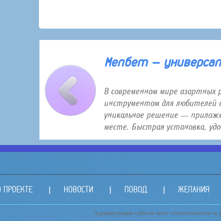
30 января 2026 года 12:16
Мелбет — универсаль
В современном мире азартных 
инструментом для любителей с
уникальное решение — приложе
месте. Быстрая установка, удо.
О ПРОЕКТЕ
НОВОСТИ
ПОВОД
ЖЕЛАНИЯ
Администрация сайта не несёт ответственности за