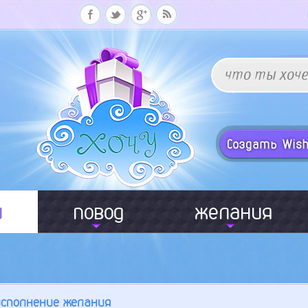
и
повод
желания
исполнение желания