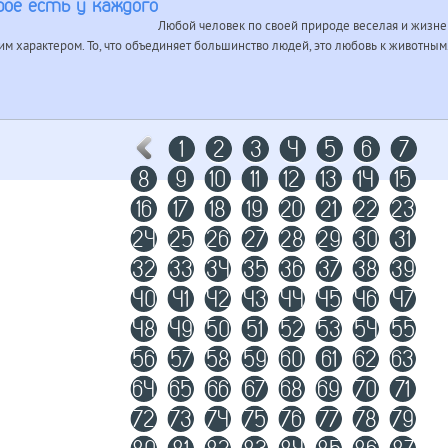
рое есть у каждого
Любой человек по своей природе веселая и жизне
м характером. То, что объединяет большинство людей, это любовь к животным
1
2
3
4
5
6
7
8
9
10
11
12
13
14
15
16
17
18
19
20
21
22
23
24
25
26
27
28
29
30
31
32
33
34
35
36
37
38
39
40
41
42
43
44
45
46
47
48
49
50
51
52
53
54
55
56
57
58
59
60
61
62
63
64
65
66
67
68
69
70
71
72
73
74
75
76
77
78
79