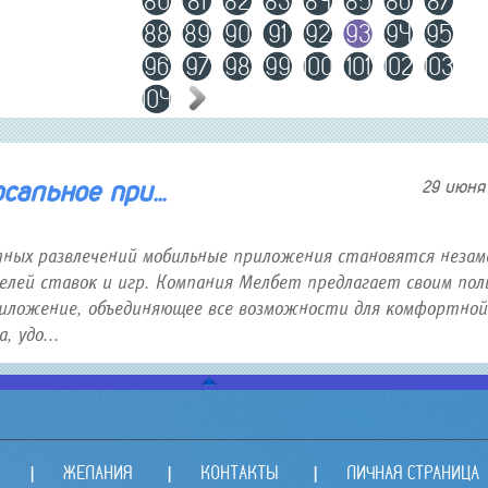
80
81
82
83
84
85
86
87
88
89
90
91
92
93
94
95
96
97
98
99
100
101
102
103
104
альное при...
29 июня 
тных развлечений мобильные приложения становятся неза
лей ставок и игр. Компания Мелбет предлагает своим пол
иложение, объединяющее все возможности для комфортной
 удо...
ЖЕЛАНИЯ
КОНТАКТЫ
ЛИЧНАЯ СТРАНИЦА