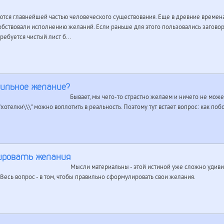
ются главнейшей частью человеческого существования. Еще в древние времен
бствовали исполнению желаний. Если раньше для этого пользовались заговора
ебуется чистый лист б...
сильное желание?
Бывает, мы чего-то страстно желаем и ничего не мож
\"хотелки\\\" можно воплотить в реальность. Поэтому тут встает вопрос: как п
ировать желания
Мысли материальны - этой истиной уже сложно удивить
Весь вопрос - в том, чтобы правильно сформулировать свои желания.