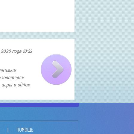
2026 года 10:32
Как найти и приобрести авиа
менимым
В современном мире полеты становятся все б
ьзователям
искать авиабилеты по выгодным ценам. Есл
 игры в одном
то эта статья именно для вас. В ней я расс
о секретных трюка...
ПОМОЩЬ