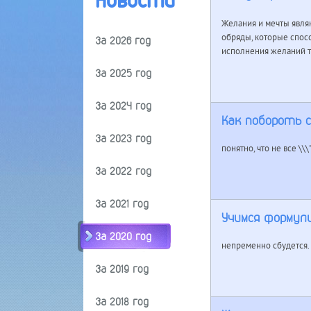
Новости
Желания и мечты явля
обряды, которые спосо
За 2026 год
исполнения желаний тр
За 2025 год
За 2024 год
Как побороть 
За 2023 год
понятно, что не все \\
За 2022 год
За 2021 год
Учимся формул
За 2020 год
непременно сбудется. 
За 2019 год
За 2018 год