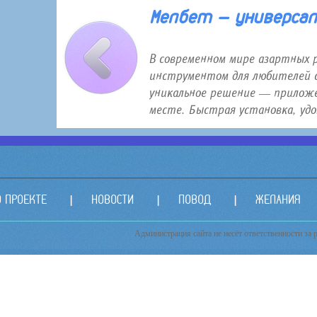
30 января 2026 года 12:16
Мелбет — универсаль
В современном мире азартных 
инструментом для любителей с
уникальное решение — приложе
месте. Быстрая установка, удо.
О ПРОЕКТЕ
НОВОСТИ
ПОВОД
ЖЕЛАНИЯ
Администрация сайта не несёт ответственности за