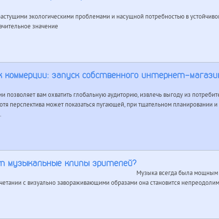
растущими экологическими проблемами и насущной потребностью в устойчивом
ачительное значение
к коммерции: запуск собственного интернет-магази
и позволяет вам охватить глобальную аудиторию, извлечь выгоду из потребит
отя перспектива может показаться пугающей, при тщательном планировании 
.
т музыкальные клипы зрителей?
Музыка всегда была мощным 
очетании с визуально завораживающими образами она становится непреодолим