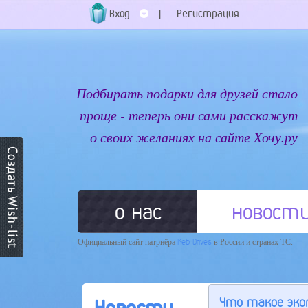
Вход
Регистрация
|
Подбирать подарки для друзей стало
проще - теперь они сами расскажут
о своих желаниях на сайте Хочу.ру
о нас
новост
Официальный сайт патрнёра
Keb Drives
в России и странах ТС.
Что такое эко