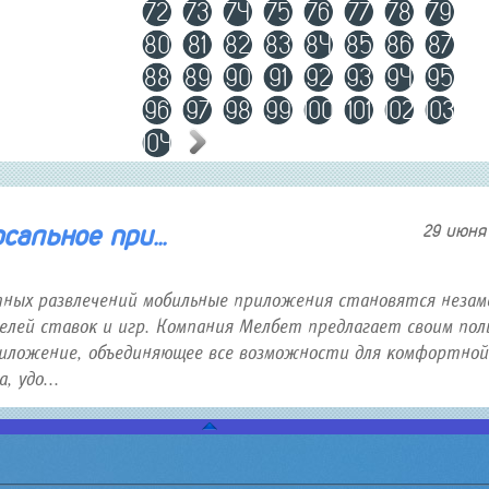
72
73
74
75
76
77
78
79
80
81
82
83
84
85
86
87
88
89
90
91
92
93
94
95
96
97
98
99
100
101
102
103
104
альное при...
29 июня 
тных развлечений мобильные приложения становятся неза
лей ставок и игр. Компания Мелбет предлагает своим пол
иложение, объединяющее все возможности для комфортной
 удо...