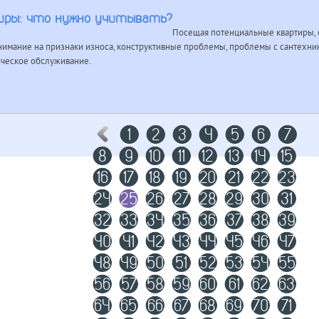
иры: что нужно учитывать?
Посещая потенциальные квартиры, 
нимание на признаки износа, конструктивные проблемы, проблемы с сантехник
ическое обслуживание.
1
2
3
4
5
6
7
8
9
10
11
12
13
14
15
16
17
18
19
20
21
22
23
24
25
26
27
28
29
30
31
32
33
34
35
36
37
38
39
40
41
42
43
44
45
46
47
48
49
50
51
52
53
54
55
56
57
58
59
60
61
62
63
64
65
66
67
68
69
70
71