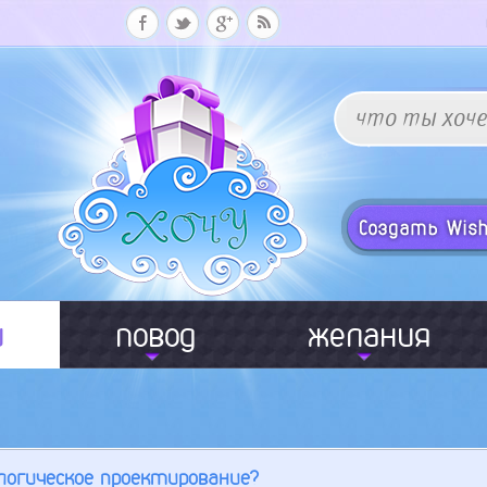
и
повод
желания
логическое проектирование?