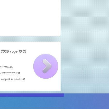
2026 года 10:32
Как найти и приобрести авиа
менимым
В современном мире полеты становятся все б
ьзователям
искать авиабилеты по выгодным ценам. Есл
 игры в одном
то эта статья именно для вас. В ней я расс
о секретных трюка...