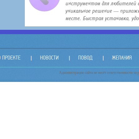
инструментом для любителей с
уникальное решение — приложе
месте. Быстрая установка, удо.
О ПРОЕКТЕ
НОВОСТИ
ПОВОД
ЖЕЛАНИЯ
Администрация сайта не несёт ответственности за