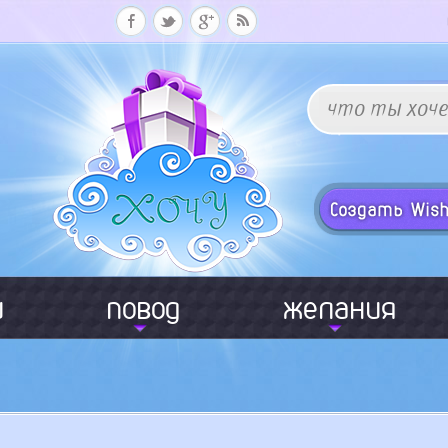
и
повод
желания