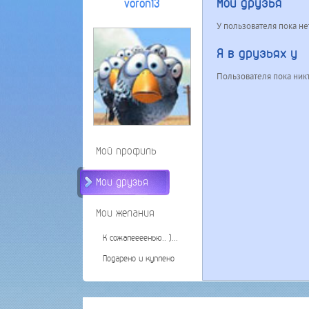
Мои друзья
voron13
У пользователя пока не
Я в друзьях у
Пользователя пока никт
Мой профиль
Мои друзья
Мои желания
К сожалеееенью.. )...
Подарено и куплено