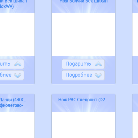
ий Век Шихан
Нож Волчий Век Шихан
oloxWA)
рить
Подарить
бнее
Подробнее
Данди (440С,
Нож РВС Следопыт (D2...
 фиолетово-
убая...