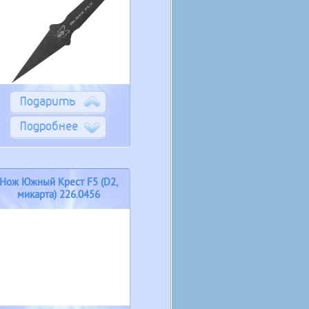
Подарить
Подробнее
Нож Южный Крест F5 (D2,
микарта) 226.0456