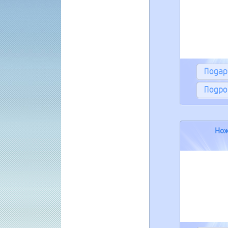
Пода
Подро
Нож