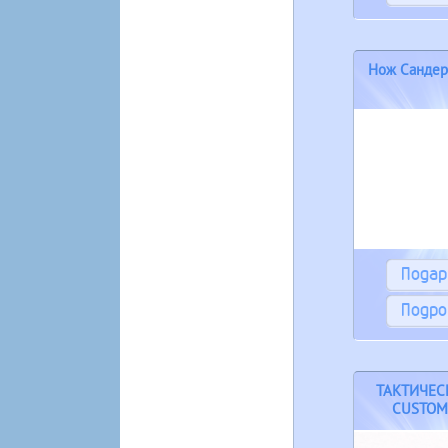
Нож Сандер 
Пода
Подро
ТАКТИЧЕС
CUSTOM