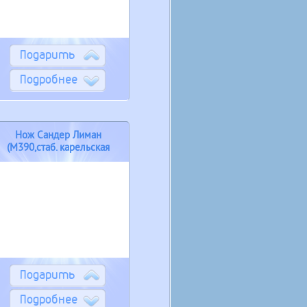
Подарить
Подробнее
Нож Сандер Лиман
(М390,стаб. карельская
береза)
Подарить
Подробнее