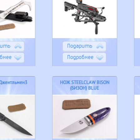
рить
Подарить
бнее
Подробнее
 Джентльмен3
НОЖ STEELCLAW BISON
(БИЗОН) BLUE