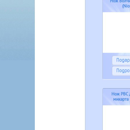
Нож Волч
(Ni
Пода
Подро
Нож РВС 
микарта
гол