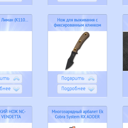
Лиман (K110...
Нож для выживания с
фиксированным клинком
Bök
рить
Подарить
бнее
Подробнее
КИЙ НОЖ NC-
Многозарядный арбалет Ek
 VENDETTA
Cobra System RX ADDER