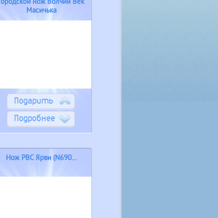
Городской нож Волчий Век
Масичька
Подарить
Подробнее
Нож РВС Ярви (N690...