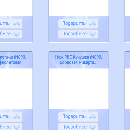
рить
Подарить
бнее
Подробнее
репыш (N690,
Нож РВС Кукушка (N690,
фиолетовая
бордовая микарта...
арта...
рить
Подарить
бнее
Подробнее