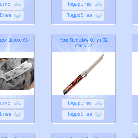
рить
Подарить
бнее
Подробнее
Razor Шоссе 66
Нож Steelclaw Сёгун-02
сталь D2
рить
Подарить
бнее
Подробнее