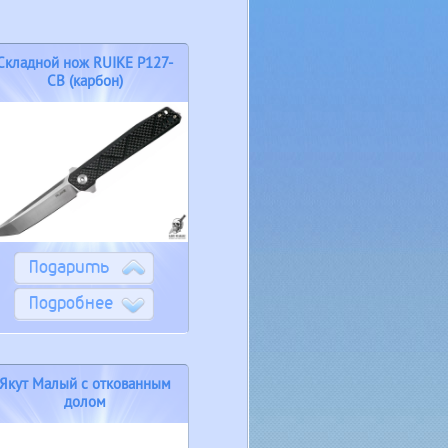
Складной нож RUIKE P127-
CB (карбон)
Подарить
Подробнее
Якут Малый с откованным
долом