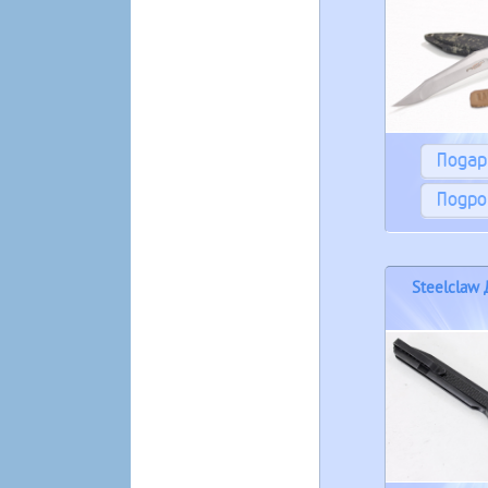
Пода
Подро
Steelclaw