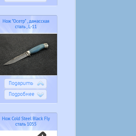
Нож "Осетр" , дамасская
сталь , L-11
Подарить
Подробнее
Нож Cold Steel Black Fly
сталь 1055