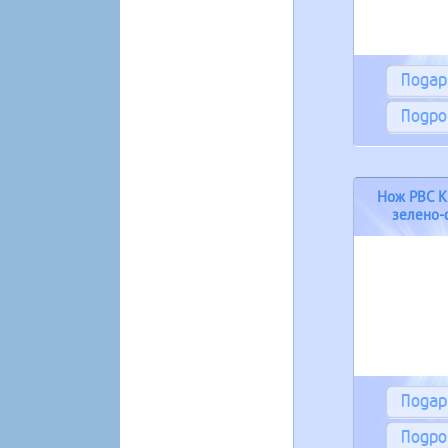
Пода
Подро
Нож РВС К
зелено-
мик
Пода
Подро