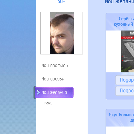
Мои желан
69-
Сербск
кухонный
00
Мой профиль
Мои друзья
Пода
Подро
Мои желания
Ножи
Якут Большо
д