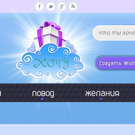
и
повод
желания