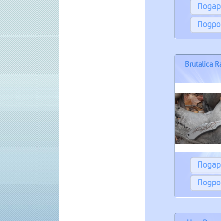
Пода
Подро
Brutalica 
Пода
Подро