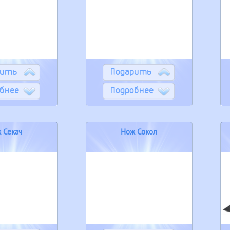
рить
Подарить
бнее
Подробнее
 Секач
Нож Сокол