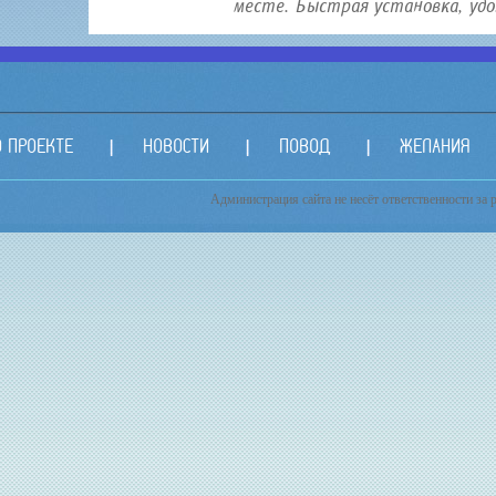
месте. Быстрая установка, удо.
О ПРОЕКТЕ
НОВОСТИ
ПОВОД
ЖЕЛАНИЯ
Администрация сайта не несёт ответственности за