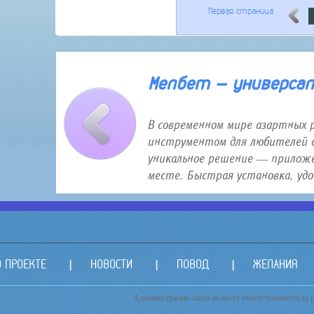
Первая страница
30 января 2026 года 12:16
Мелбет — универсаль
В современном мире азартных 
инструментом для любителей с
уникальное решение — приложе
месте. Быстрая установка, удо.
О ПРОЕКТЕ
НОВОСТИ
ПОВОД
ЖЕЛАНИЯ
Администрация сайта не несёт ответственности за