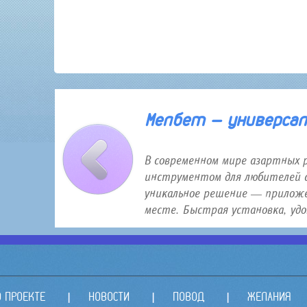
30 января 2026 года 12:16
Мелбет — универсаль
В современном мире азартных 
инструментом для любителей с
уникальное решение — приложе
месте. Быстрая установка, удо.
О ПРОЕКТЕ
НОВОСТИ
ПОВОД
ЖЕЛАНИЯ