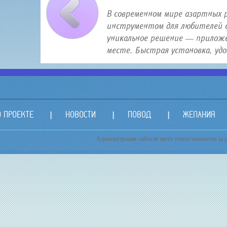
В современном мире азартных 
инструментом для любителей с
уникальное решение — приложе
месте. Быстрая установка, удо.
О ПРОЕКТЕ
НОВОСТИ
ПОВОД
ЖЕЛАНИЯ
Администрация сайта не несёт ответственности за