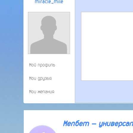
miracle_mile
Мой профиль
Мои друзья
Мои желания
30 января 2026 года 12:16
Мелбет — универсаль